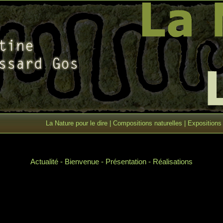
La Nature pour le dire
|
Compositions naturelles
|
Expositions
Actualité
-
Bienvenue
-
Présentation
-
Réalisations